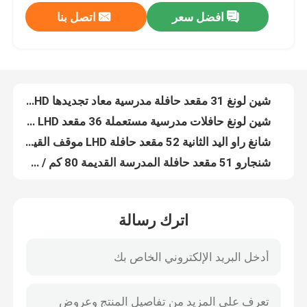
افضل سعر
اتصل بنا
شين لونغ 31 مقعد حافلة مدرسية معاد تجديدها LHD حافلة مدرسية مستعملة للبيع
عرض الواقع الافتراضي
شين لونغ حافلات مدرسية مستعملة 36 مقعد LHD موقف القيادة نوع الوقود الديزل
شانغ راو اليد الثانية 52 مقعد حافلة LHD موقف القيادة الديزل الحافلات المدرسية المملوكة مسبقًا
معلومات عنا
شنجارو 51 مقعد حافلة المدرسة القديمة 80 كم / ساعة السرعة القصوى معيار انبعاثات اليورو 4
الحافلة الملكية الطويلة ذات المقاعد 32 حافلة مدرسية مستعملة الحافلة الصفراء نوع الوقود الديزل
هايج 49 مقعد حافلة عربية مستعملة ديزل يورو 4 حافلات مستعملة ذات القيادة اليسرى
جولة في المعمل
الحافلة السياحية المستخدمة للديزل 37 مقعد 2 باب LHD Euro 4 مع ناقل نقل يدوي
الحافلة المستخدمة من طراز "الجرثوم الذهبي" 53 مقعداً
رقابة جودة
حافلة سياحية مستعملة ذات 51 مقعداً ، يورو 5 LHD الديزل
46 مقعداً عربات " كينغ لونغ " المستعملة حافلة سياحية مستعملة
أخبار
اترك رسالة
حافلة ركاب مستعملة من طراز يورو 5 LHD الديزل 55 مقعد ZK6125HQT5Z
حافلات ومركبات مستعملة من طراز يورو 5 LHD HIGER ديزل مستعملة، 38 مقعدًا
حالات
الذهبية التنين 50 مقعد يورو 5 LHD الديزل تستخدم الحافلة السياحية لمشاهدة المعالم السياحية
الحافلة السياحية المستخدمة من طراز "النجم الذهبي" 38 مقعداً
اطلب اقتباس