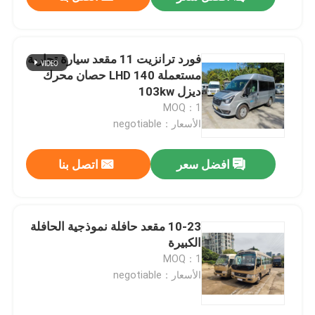
فورد ترانزيت 11 مقعد سيارة تجارية
مستعملة LHD 140 حصان محرك
ديزل 103kw
MOQ：1
الأسعار：negotiable
افضل سعر
اتصل بنا
المنزل
10-23 مقعد حافلة نموذجية الحافلة
الكبيرة
MOQ：1
المنتجات
الأسعار：negotiable
فيديوهات