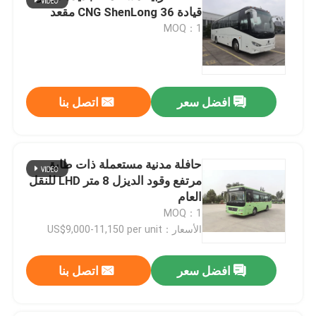
قيادة CNG ShenLong 36 مقعد
MOQ：1
افضل سعر
اتصل بنا
حافلة مدنية مستعملة ذات طابق
مرتفع وقود الديزل 8 متر LHD للنقل
العام
MOQ：1
الأسعار：US$9,000-11,150 per unit
افضل سعر
اتصل بنا