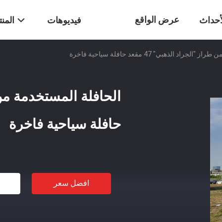
عرض الواقع
أحداث
فيديوهات
المن
اد الذهبي" 47 مقعد حافلة سياحية فاخرة
الافتراضي
حافلة سياحية فاخرة
افضل سعر