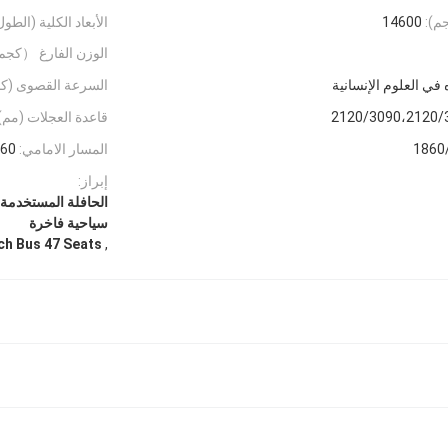
م):
14600
الأبعاد الكلية (الطو
الوزن الفارغ （كجم)
 في العلوم الإنسانية
السرعة القصوى (كم
2120/3090،2120/
قاعدة العجلات (مم)
1860
المسار الامامي:
60
إبراز:
سياحية فاخرة
,
h Bus 47 Seats