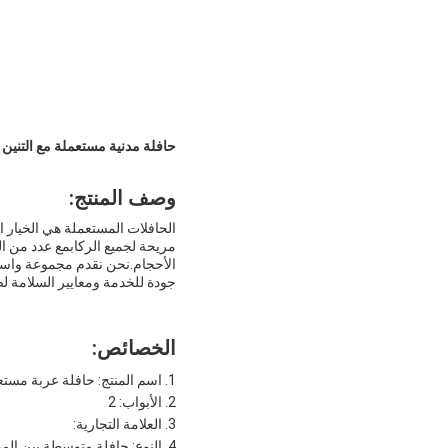
حافلة مدنية مستعملة مع التنين الذهبي 47 مقعد XML 6113 يورو 4 معيار الديزل تستخدم الحافلة الفاخرة 
وصف المنتج:
الحافلات المستعملة هي الخيار ا
الأحجام.نحن نقدم مجموعة واسعة
جودة للخدمة ومعايير السلامة ل
الخصائص:
اسم المنتج: حافلة عربة مستع
الأبواب: 2
العلامة التجارية:
النوع: حافلة متوسطة بين المد