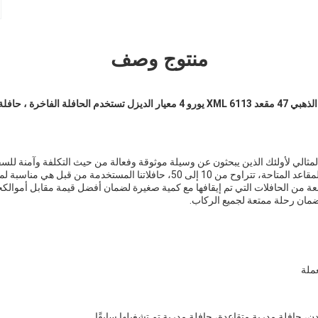
منتوج وصف
، حافلة سياحية مستعملة
لمثالي لأولئك الذين يبحثون عن وسيلة موثوقة وفعالة من حيث التكلفة وآمنة لل
مريحة لجميع الركابمع عدد من المقاعد المتاحة، تتراوح من 10 إلى 50، حافلاتنا المستخد
 من الحافلات التي تم إيقافها مع كمية صغيرة لضمان أفضل قيمة مقابل أموالكحا
ضمان رحلة ممتعة لجميع الركاب.
ملة
ن، حافلة مدربة متقاعدة، حافلة مدربة تم تشغيلها سابقًا