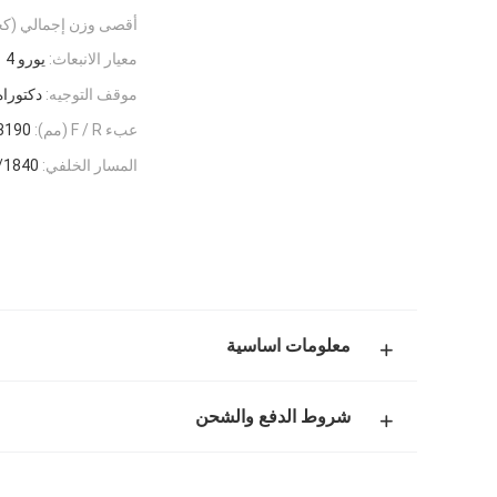
أقصى وزن إجمالي (كج
معيار الانبعاث:
يورو 4
موقف التوجيه:
دكتوراه
عبء F / R (مم):
3190
المسار الخلفي:
/1840
معلومات اساسية
شروط الدفع والشحن