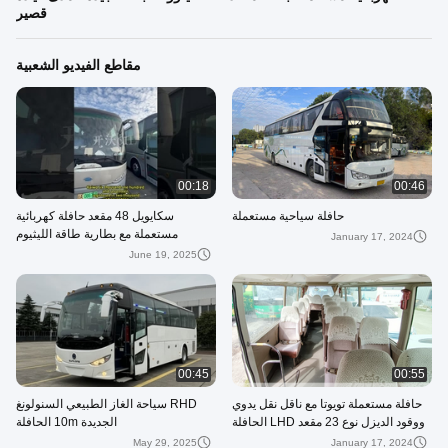
قصير
مقاطع الفيديو الشعبية
00:18
00:46
حافلة سياحية مستعملة
سكايويل 48 مقعد حافلة كهربائية
مستعملة مع بطارية طاقة الليثيوم
January 17, 2024
June 19, 2025
00:45
00:55
حافلة مستعملة تويوتا مع ناقل نقل يدوي
RHD سياحة الغاز الطبيعي السنولونغ
ووقود الديزل نوع 23 مقعد LHD الحافلة
الجديدة 10m الحافلة
الصغيرة
May 29, 2025
January 17, 2024