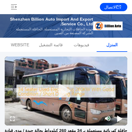
الاتصال
Shenzhen Billion Auto Import And Export
Service Co., Ltd.
جودة الحافلات التجارية المستعملة, الحافلة المستعملة
الشركة المصنعة من الصين
المنزل
فيديوهات
قائمة التشغيل
WEBSITE
حافلة كهربائية مستعملة بـ 34 مقعد 260 كيلوواط بحالة جيدة / مدى قيادة