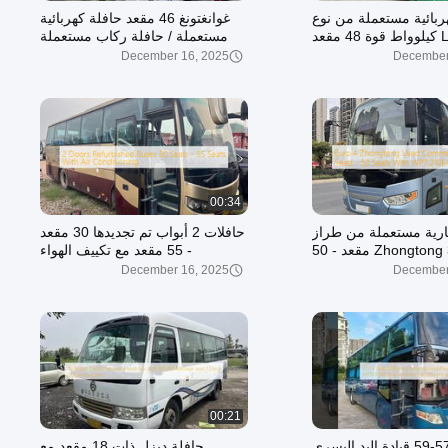
ربائية مستعملة من نوع
غوانغتونغ 46 مقعد حافلة كهربائية
LHD 200 كيلوواط قوة 48 مقعد
مستعملة / حافلة ركاب مستعملة
حافلة سياحية مستعملة
December 16, 2025
December
00:34
ارية مستعملة من طراز
حافلات 2 أبواب تم تجديدها 30 مقعد
يورو 4 Zhongtong 30 مقعد - 50
- 55 مقعد مع تكييف الهواء
رك WP7.210E40
December 16, 2025
December
00:21
مقاعد 57-59 قيادة اليد اليسرى
حافلة ديزل ذات 18 مقعد مع