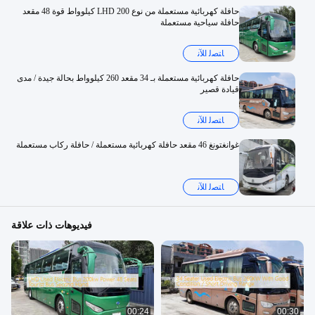
حافلة كهربائية مستعملة من نوع LHD 200 كيلوواط قوة 48 مقعد
حافلة سياحية مستعملة
ﺎﺘﺼﻟ ﺍﻶﻧ
حافلة كهربائية مستعملة بـ 34 مقعد 260 كيلوواط بحالة جيدة / مدى
قيادة قصير
ﺎﺘﺼﻟ ﺍﻶﻧ
غوانغتونغ 46 مقعد حافلة كهربائية مستعملة / حافلة ركاب مستعملة
ﺎﺘﺼﻟ ﺍﻶﻧ
فيديوهات ذات علاقة
00:24
00:30