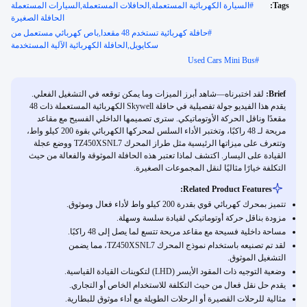
Tags:
#
السيارة الكهربائية المستعملة,الحافلات المستعملة,السيارات المستعملة
الحافلة الصغيرة
#
حافلة كهربائية تستخدم 48 مقعدا,باص كهربائي مستعمل من
سكايويل,الحافلة الكهربائية الآلية المستخدمة
Used Cars Mini Bus
#
Brief:
لقد اختبرناه—شاهد أبرز الميزات وما يمكن توقعه في التشغيل الفعلي.
يقدم هذا الفيديو جولة تفصيلية في حافلة Skywell الكهربائية المستعملة ذات 48
مقعدًا وناقل الحركة الأوتوماتيكي. سترى تصميمها الداخلي الفسيح مع مقاعد
مريحة لـ 48 راكبًا، وتختبر الأداء السلس لمحركها الكهربائي بقوة 200 كيلو واط،
وتتعرف على ميزاتها الرئيسية مثل طراز المحرك TZ450XSNL7 ووضع عجلة
القيادة على اليسار. اكتشف لماذا تعتبر هذه الحافلة الموثوقة والفعالة من حيث
التكلفة خيارًا مثاليًا لنقل المجموعات الصغيرة.
Related Product Features:
تتميز بمحرك كهربائي قوي بقدرة 200 كيلو واط لأداء فعال وموثوق.
مزودة بناقل حركة أوتوماتيكي لقيادة سلسة وسهلة.
مساحة داخلية فسيحة مع مقاعد مريحة تتسع لما يصل إلى 48 راكبًا.
لقد تم تصنيعه باستخدام نموذج المحرك TZ450XSNL7، مما يضمن
التشغيل الموثوق.
وضعية التوجيه ذات المقود الأيسر (LHD) لتكوينات القيادة القياسية.
يقدم حل نقل فعال من حيث التكلفة للاستخدام الخاص أو التجاري.
مثالية للرحلات القصيرة أو الرحلات الطويلة مع أداء موثوق للبطارية.