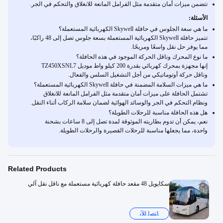
تتضمن ميزات أمان متقدمة مثل الفرامل المانعة للانغلاق والتحكم في الجر.
الأسئلة:
ما هي سعة الجلوس في حافلة Skywell الكهربائية المستعملة؟
تتميز حافلة Skywell الكهربائية المستعملة بسعة جلوس تصل إلى 48 راكبًا،
مما يوفر حل نقل واسعًا ومريحًا.
ما نوع المحرك وناقل الحركة الموجود في هذه الحافلة؟
إنها مجهزة بمحرك كهربائي بقدرة 200 كيلو واط موديل TZ450XSNL7
وناقل حركة أوتوماتيكي من أجل التشغيل السلس والفعال.
ما هي ميزات السلامة المضمنة في حافلة Skywell الكهربائية المستعملة؟
تشتمل الحافلة على ميزات أمان متقدمة مثل الفرامل المانعة للانغلاق
ونظام التحكم في الجر والوسائد الهوائية لضمان سلامة الركاب أثناء النقل.
هل هذه الحافلة مناسبة للرحلات الطويلة؟
نعم، يمكن أن تدوم بطاريته الموثوقة لمدة تصل إلى 8 ساعات بشحنة
واحدة، مما يجعلها مناسبة للرحلات القصيرة والرحلات الطويلة.
Related Products
سكايويل 48 مقعد حافلة كهربائية مستعملة مع ناقل نقل آلي
ﺎﺘﺼﻟ ﺍﻶﻧ