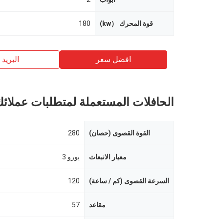
قوة المحرك （kw)
180
افضل سعر
البريد ب
الحافلات المستعملة لمتطلبات عملائ
القوة القصوى (حصان)
280
معيار الانبعاث
يورو 3
السرعة القصوى (كم / ساعة)
120
مقاعد
57