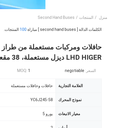
منزل
/
المنتجات
/
Second Hand Buses
الكلمات الدالة [ second hand buses ] مباراة
100
المنتجات.
LHD HIGER ديزل مستعملة، 38 مقعدًا
السعر:
negotiable
1
MOQ:
العلامة التجارية
حافلات وحافلات مستعملة
نموذج المحرك
YC6J245-58
معيار الانبعاث
يورو 5
أبواب
2