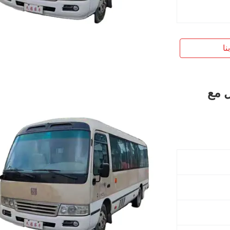
نا
ل مع