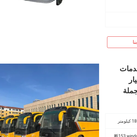
نا
دمات
ار
جملة
body{background-color:#FFFFFF} 非法阻断153 window.onload = function () { docu