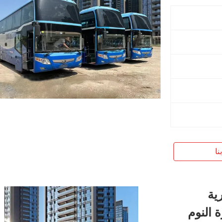
نا
رية
مقصورة النوم