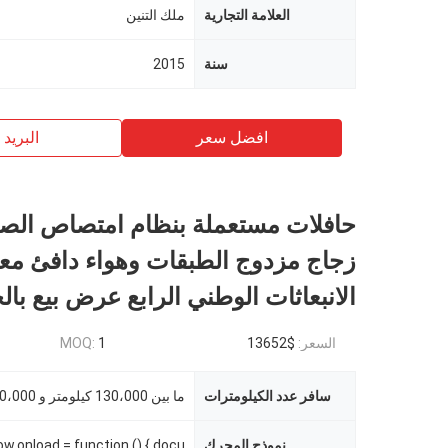
العلامة التجارية
ملك التنين
سنة
2015
افضل سعر
البريد ب
حافلات مستعملة بنظام امتصاص الص
زجاج مزدوج الطبقات وهواء دافئ معي
الانبعاثات الوطني الرابع عرض بيع بال
السعر:
$13652
1
MOQ:
سافر عدد الكيلومترات
ما بين 130،000 كيلومتر و 180،000 كيلومتر
نموذج المحرك