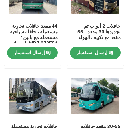
عرض الواقع الافتراضي
حافلات 2 أبواب تم
44 مقعد حافلات تجارية
تجديدها 30 مقعد - 55
مستعملة ، حافلة سياحية
معلومات عنا
مقعد مع تكييف الهواء
مستعملة مع بابين /
WP7.270E51 المحرك
إرسال استفسار
إرسال استفسار
جولة في المعمل
رقابة جودة
أخبار
حالات
اطلب اقتباس
30-55 مقعد حافلات
حافلات تجارية مستعملة