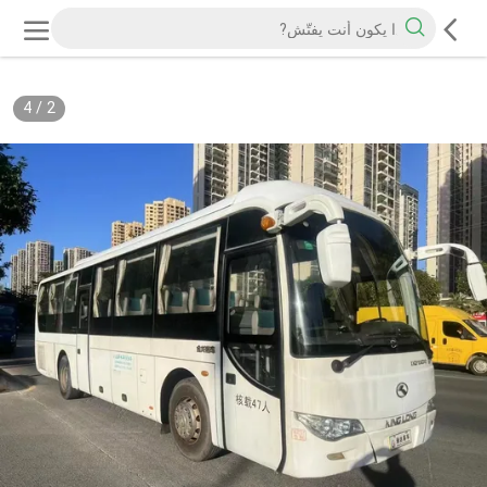
4
/
2