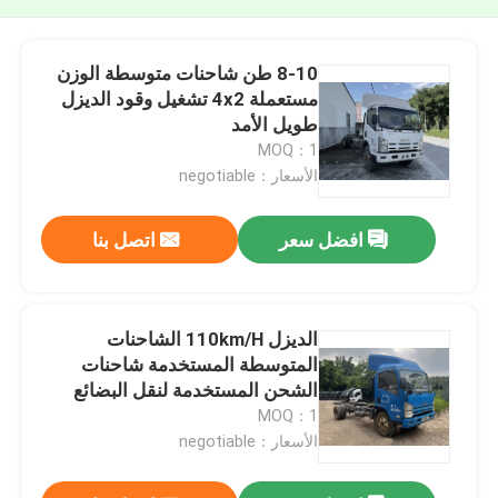
8-10 طن شاحنات متوسطة الوزن
مستعملة 4x2 تشغيل وقود الديزل
طويل الأمد
MOQ：1
الأسعار：negotiable
افضل سعر
اتصل بنا
الديزل 110km/H الشاحنات
المتوسطة المستخدمة شاحنات
الشحن المستخدمة لنقل البضائع
MOQ：1
الأسعار：negotiable