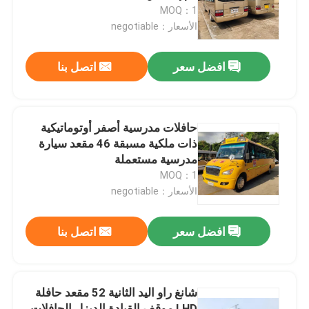
MOQ：1
الأسعار：negotiable
عرض الواقع الافتراضي
افضل سعر
اتصل بنا
معلومات عنا
جولة في المعمل
حافلات مدرسية أصفر أوتوماتيكية
ذات ملكية مسبقة 46 مقعد سيارة
مدرسية مستعملة
رقابة جودة
MOQ：1
الأسعار：negotiable
أخبار
افضل سعر
اتصل بنا
حالات
شانغ راو اليد الثانية 52 مقعد حافلة
اطلب اقتباس
LHD موقف القيادة الديزل الحافلات