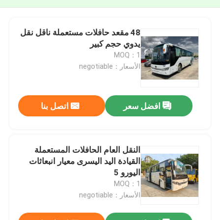
48 مقعد حافلات مستعملة ناقل نقل
يدوي حجم كبير
MOQ：1
الأسعار：negotiable
افضل سعر
اتصل بنا
النقل العام الحافلات المستعملة
القيادة اليد اليسرى معيار انبعاثات
اليورو 5
MOQ：1
الأسعار：negotiable