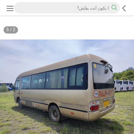
5
/
2