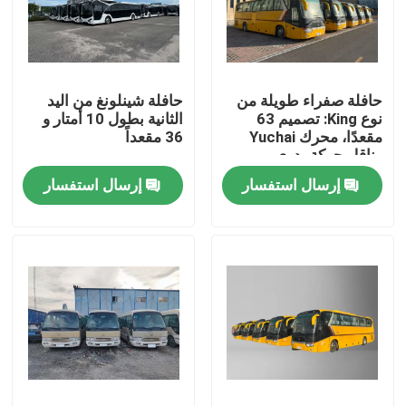
عرض الواقع الافتراضي
حافلة صفراء طويلة من
حافلة شينلونغ من اليد
معلومات عنا
نوع King: تصميم 63
الثانية بطول 10 أمتار و
مقعدًا، محرك Yuchai
36 مقعداً
وناقل حركة يدوي
جولة في المعمل
إرسال استفسار
إرسال استفسار
رقابة جودة
أخبار
حالات
اطلب اقتباس