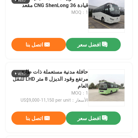
قيادة CNG ShenLong 36 مقعد
MOQ：1
افضل سعر
اتصل بنا
حافلة مدنية مستعملة ذات طابق
مرتفع وقود الديزل 8 متر LHD للنقل
العام
MOQ：1
الأسعار：US$9,000-11,150 per unit
افضل سعر
اتصل بنا