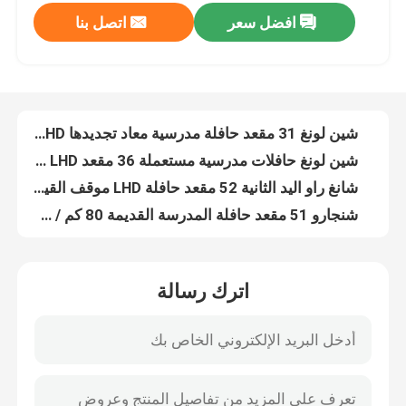
افضل سعر
اتصل بنا
شين لونغ 31 مقعد حافلة مدرسية معاد تجديدها LHD حافلة مدرسية مستعملة للبيع
عرض الواقع الافتراضي
شين لونغ حافلات مدرسية مستعملة 36 مقعد LHD موقف القيادة نوع الوقود الديزل
شانغ راو اليد الثانية 52 مقعد حافلة LHD موقف القيادة الديزل الحافلات المدرسية المملوكة مسبقًا
معلومات عنا
شنجارو 51 مقعد حافلة المدرسة القديمة 80 كم / ساعة السرعة القصوى معيار انبعاثات اليورو 4
الحافلة الملكية الطويلة ذات المقاعد 32 حافلة مدرسية مستعملة الحافلة الصفراء نوع الوقود الديزل
جولة في المعمل
هايج 49 مقعد حافلة عربية مستعملة ديزل يورو 4 حافلات مستعملة ذات القيادة اليسرى
الحافلة السياحية المستخدمة للديزل 37 مقعد 2 باب LHD Euro 4 مع ناقل نقل يدوي
الحافلة المستخدمة من طراز "الجرثوم الذهبي" 53 مقعداً
رقابة جودة
حافلة سياحية مستعملة ذات 51 مقعداً ، يورو 5 LHD الديزل
46 مقعداً عربات " كينغ لونغ " المستعملة حافلة سياحية مستعملة
أخبار
اترك رسالة
حافلة ركاب مستعملة من طراز يورو 5 LHD الديزل 55 مقعد ZK6125HQT5Z
حافلات ومركبات مستعملة من طراز يورو 5 LHD HIGER ديزل مستعملة، 38 مقعدًا
حالات
الذهبية التنين 50 مقعد يورو 5 LHD الديزل تستخدم الحافلة السياحية لمشاهدة المعالم السياحية
الحافلة السياحية المستخدمة من طراز "النجم الذهبي" 38 مقعداً
اطلب اقتباس