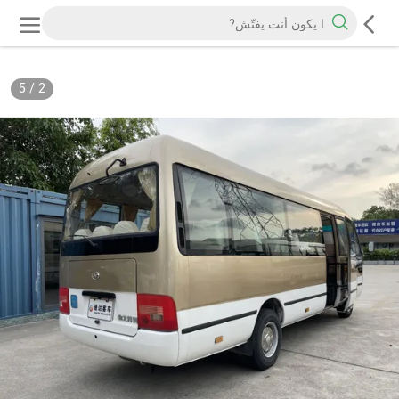
5
/
2