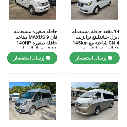
عرض الواقع الافتراضي
14 مقعد حافلة مستعملة
حافلة صغيرة مستعملة
معلومات عنا
ديزل جيانغلينغ ترانزيت
فان MAXUS 9 مقاعد
CN-4 شاحنة مع 145km
حافلة صغيرة 140HP
/ h السرعة القصوى
2.0L محرك الديزل
جولة في المعمل
إرسال استفسار
إرسال استفسار
رقابة جودة
أخبار
حالات
اطلب اقتباس