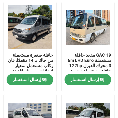
GAC 19 مقعد حافلة
حافلة صغيرة مستعملة
مستعملة 6m LHD Euro
من جاك بـ 14 مقعدًا، فان
3 محرك الديزل 127hp
ركاب مستعمل بمعيار
حافلة مستعملة صغيرة
انبعاثات يورو 6 وقاعدة
عجلات 3570 ملم
إرسال استفسار
إرسال استفسار
المنزل
المنتجات
فيديوهات