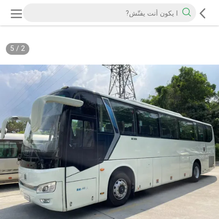
5
/
2