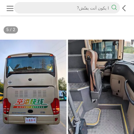
5
/
2