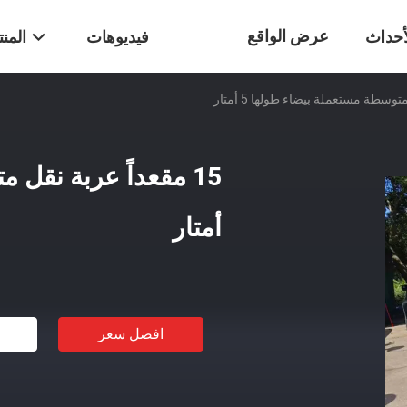
عرض الواقع
أحداث
فيديوهات
المن
الافتراضي
أمتار
افضل سعر