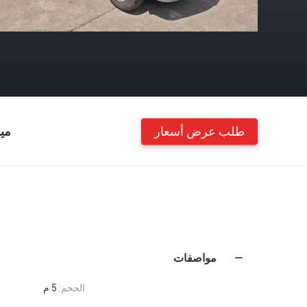
طلب عرض أسعار
مي
مواصفات
الحجم:
5 م