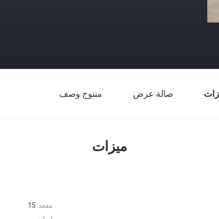
زات
صالة عرض
منتوج وصف
ميزات
مقعد:
15
إبراز: