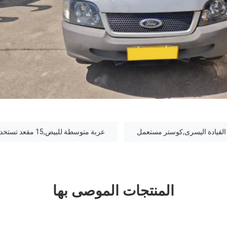
ت القيادة اليسرى,كوستر مستعمل
عربة متوسطة للبيض,15 مقعد تستخدم العبور المتوسطة فان,5 متر طول شاحنة منتقلة متوسطة
المنتجات الموصى بها