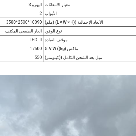
معيار الانبعاثات
اليورو 3
الأبواب
2
الأبعاد الإجمالية ((L × W × H) (ملم)
10090*2500*3580
نوع الوقود
الغاز الطبيعي المكثف
موقف القيادة
الـ LHD
ماكس G.V.W ((kg)
17500
ميل بعد الشحن الكامل ((كيلومتر)
550