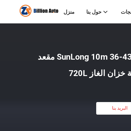
تجات
حول بنا
منزل
حافلة عربة مستعملة SunLong 10m 36-43 مقعد
البريد بنا