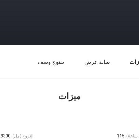
زات
صالة عرض
منتوج وصف
ميزات
ساعة):
115
النزوح (مل):
8300