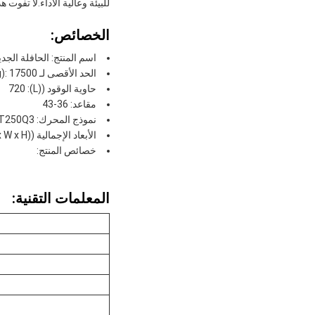
للبيئة وعالية الأداء.لا تفوت 
الخصائص:
اسم المنتج: الحافلة الجد
الحد الأقصى لـ G.V.W ((kg): 17500
حاوية الوقود ((L): 720
مقاعد: 36-43
نموذج المحرك: SC8DT250Q3
الأبعاد الإجمالية ((L x W x H) (ملم): 10090*2500*3580
خصائص المنتج:
المعلمات التقنية: