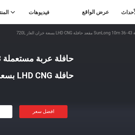
عرض الواقع
أحداث
فيديوهات
المن
 720L
الافتراضي
حافلة LHD CNG بسعة خزان الغاز 720L
افضل سعر