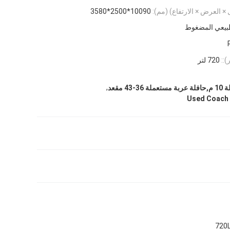
ل × العرض × الارتفاع) (مم):
10090*2500*3580
طبيعي المضغوط
::
720 لتر
,
4 مقعد
Used Coach 