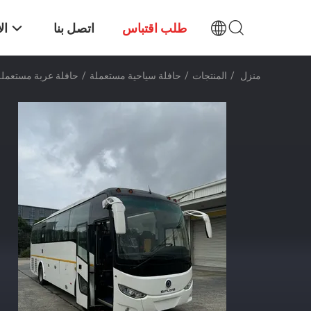
طلب اقتباس
اتصل بنا
ال
منزل
/
المنتجات
/
حافلة سياحية مستعملة
/
حافلة عربة مستعملة SunLong 10m 36-43 مقعد حافلة LHD CNG بسعة خزان الغاز