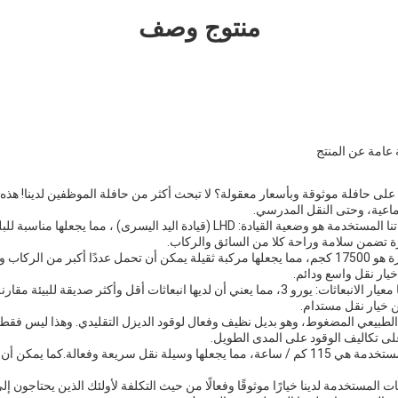
منتوج وصف
عامة عن المنتج
 حافلة موثوقة وبأسعار معقولة؟ لا تبحث أكثر من حافلة الموظفين لدينا! هذه ا
اعية، وحتى النقل المدرسي.
أحد الميزات الرئيسية لسياراتنا المستخدمة هو وضعية القيادة: LHD (قيادة اليد اليسرى)
ة تضمن سلامة وراحة كلا من السائق والركاب.
وزن السيارة الإجمالي للسيارة هو 17500 كجم، مما يجعلها مركبة ثقيلة يمكن أن تحمل عددًا أكبر 
خيار نقل واسع ودائم.
حافلاتنا المستعملة تلبي أيضًا معيار الانبعاثات: يورو 3، مما يعني أن لديها انبعاثات أقل وأكثر صد
ن خيار نقل مستدام.
غاز الطبيعي المضغوط، وهو بديل نظيف وفعال لوقود الديزل التقليدي. وهذا ليس فق
على تكاليف الوقود على المدى الطويل.
السرعة القصوى لحافلاتنا المستخدمة هي 115 كم / ساعة، مما يجعلها وسيلة نقل سريعة وفعال
ت المستخدمة لدينا خيارًا موثوقًا وفعالًا من حيث التكلفة لأولئك الذين يحتاجون 