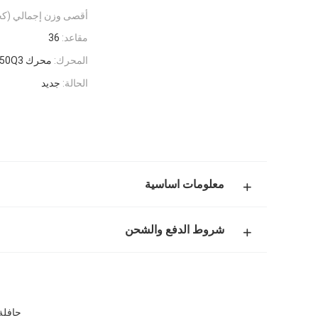
أقصى وزن إجمالي (كج
مقاعد:
36
المحرك:
محرك SC8DT250Q3 يعمل بالغاز الطبيعي المضغوط
الحالة:
جديد
معلومات اساسية
شروط الدفع والشحن
حافلة عربة مستعملة 