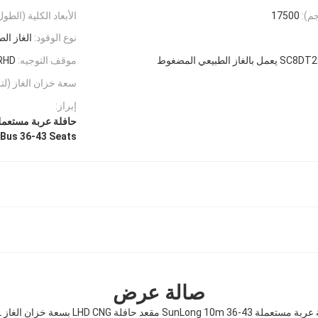
م):
17500
الأبعاد الكلية (الطو
نوع الوقود:
الغاز ال
موقف التوجيه:
RHD
سعة خزان الغاز (لتر)
إبراز:
حافلة عربة مستعملة 10 م,حافلة عربة مستعملة 36-3
Bus 36-43 Seats
صالة عرض
SunLong 10m 36-43 مقعد حافلة LHD CNG بسعة خزان الغاز 720L