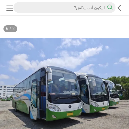
6
/
2