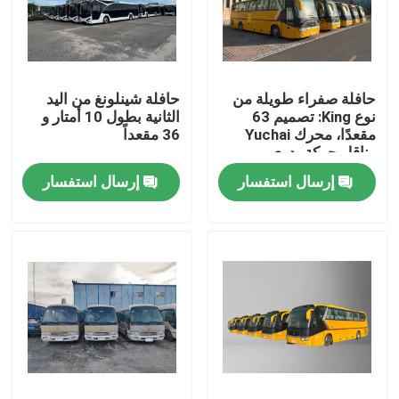
عرض الواقع الافتراضي
حافلة صفراء طويلة من
حافلة شينلونغ من اليد
معلومات عنا
نوع King: تصميم 63
الثانية بطول 10 أمتار و
مقعدًا، محرك Yuchai
36 مقعداً
وناقل حركة يدوي
جولة في المعمل
إرسال استفسار
إرسال استفسار
رقابة جودة
أخبار
حالات
اطلب اقتباس