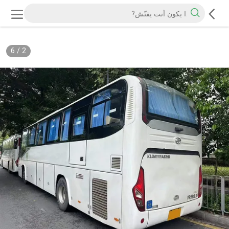
6
/
2