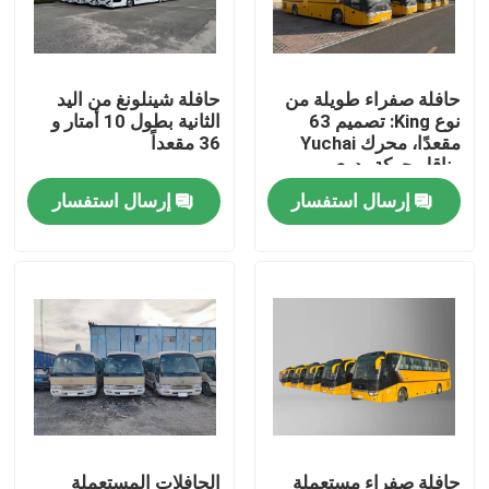
عرض الواقع الافتراضي
حافلة صفراء طويلة من
حافلة شينلونغ من اليد
نوع King: تصميم 63
الثانية بطول 10 أمتار و
معلومات عنا
مقعدًا، محرك Yuchai
36 مقعداً
وناقل حركة يدوي
إرسال استفسار
إرسال استفسار
جولة في المعمل
رقابة جودة
أخبار
حالات
اطلب اقتباس
حافلة صفراء مستعملة
الحافلات المستعملة