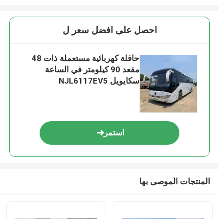
احصل على افضل سعر ل
حافلة كهربائية مستعملة ذات 48
مقعد 90 كيلومتر في الساعة
سكايويل NJL6117EV5
استمر
المنتجات الموصى بها