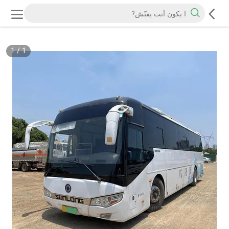
1
/
1