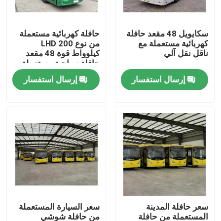
عرض الواقع الافتراضي
سكايويل 48 مقعد حافلة
حافلة كهربائية مستعملة
كهربائية مستعملة مع
من نوع LHD 200
ناقل نقل آلي
كيلوواط قوة 48 مقعد
معلومات عنا
حافلة سياحية مستعملة
إرسال استفسار
إرسال استفسار
جولة في المعمل
رقابة جودة
أخبار
حالات
سعر حافلة المدينة
سعر السيارة المستعملة
اطلب اقتباس
المستعملة من حافلة
من حافلة شوشي