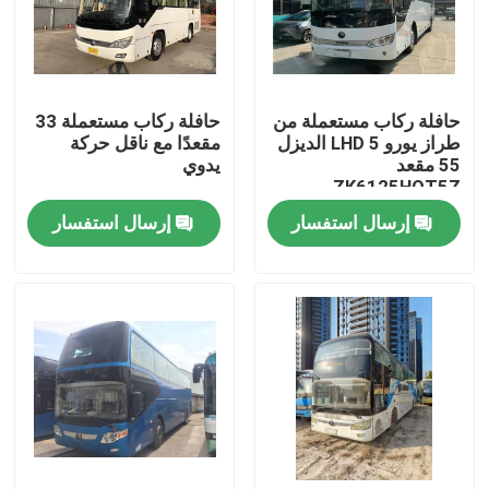
عرض الواقع الافتراضي
حافلة ركاب مستعملة من
حافلة ركاب مستعملة 33
معلومات عنا
طراز يورو 5 LHD الديزل
مقعدًا مع ناقل حركة
55 مقعد
يدوي
ZK6125HQT5Z
جولة في المعمل
إرسال استفسار
إرسال استفسار
رقابة جودة
أخبار
حالات
اطلب اقتباس