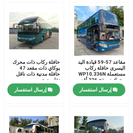
مقاعد 57-59 قيادة اليد
حافلة ركاب ذات محرك
اليسرى حافلة ركاب
يوكاي ذات مقعد 47
مستعملة WP10.336N
حافلة مدنية ذات ناقل
محرك نموذج 336 أقصى
نقل يدوي
قوة حصان
إرسال استفسار
إرسال استفسار
المنزل
المنتجات
فيديوهات