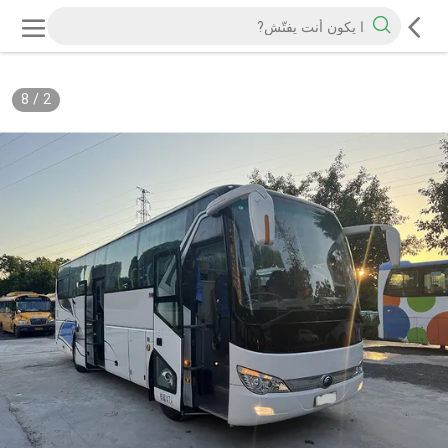
8
/
2