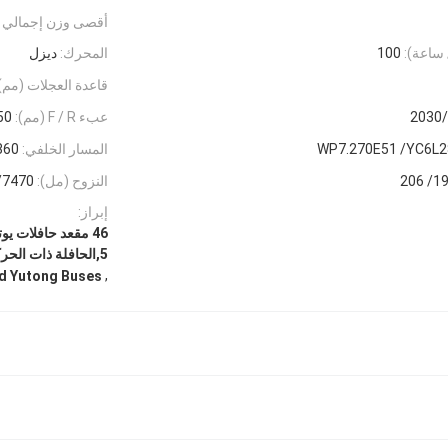
أقصى وزن إجمالي (
ساعة):
100
المحرك:
ديزل
قاعدة العجلات (مم)
2030
عبء F / R (مم):
50
WP7.270E51 /YC6L2
المسار الخلفي:
860
199/ 
النزوح (مل):
7470/ 8424
إبراز:
46 مقعد حافلات ي
5,الحافلة ذات الحركة اليدوية
,
d Yutong Buses