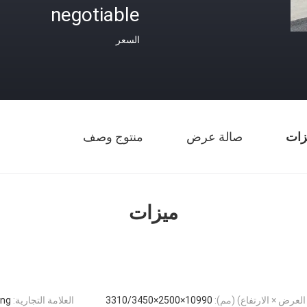
negotiable
السعر
زات
صالة عرض
منتوج وصف
ميزات
 العرض × الارتفاع) (مم):
10990×2500×3310/3450
العلامة التجارية:
ong