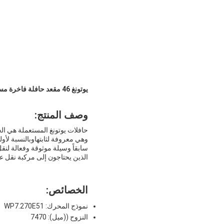
يوتونغ 46 مقعد حافلة فاخرة مستعملة يورو 5 الديزل ناقل نقل يدوي حافلة عربة مستعملة
وصف المنتج:
حافلات يوتونغ المستعملة هي الخ
وهي معروفة لثابتهاوبالنسبة لأول
سابقاً وسيلة موثوقة وفعالة لنقل
الذين يحتاجون إلى مركبة نقل عال
الخصائص:
نموذج المحرك: WP7.270E51
النزوح ((ميل): 7470