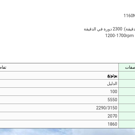
في الدقيقة
صفات
تفا
يوتونغ
الدليل
100
5550
2290/3150
2070
1860