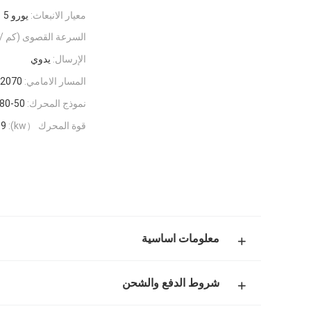
معيار الانبعاث:
يورو 5
السرعة القصوى (كم / 
الإرسال:
يدوي
المسار الامامي:
/2070
نموذج المحرك:
80-50
قوة المحرك （kw):
206
معلومات اساسية
شروط الدفع والشحن