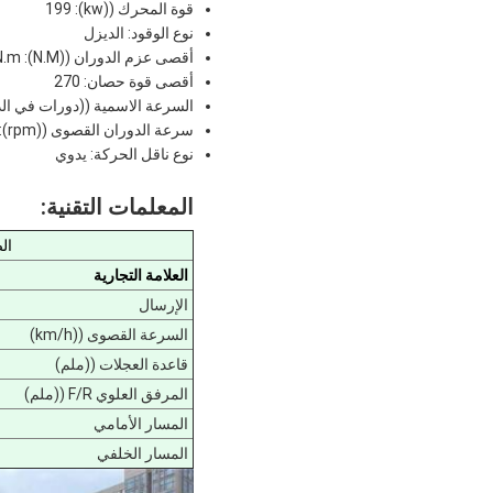
قوة المحرك ((kw): 199
نوع الوقود: الديزل
أقصى عزم الدوران ((N.M): 1160N.m
أقصى قوة حصان: 270
السرعة الاسمية ((دورات في الدقيقة): 2300 دورة 
سرعة الدوران القصوى ((rpm): 1200-1700rpm
نوع ناقل الحركة: يدوي
المعلمات التقنية:
ال
العلامة التجارية
الإرسال
السرعة القصوى ((km/h)
قاعدة العجلات ((ملم)
المرفق العلوي F/R ((ملم)
المسار الأمامي
المسار الخلفي