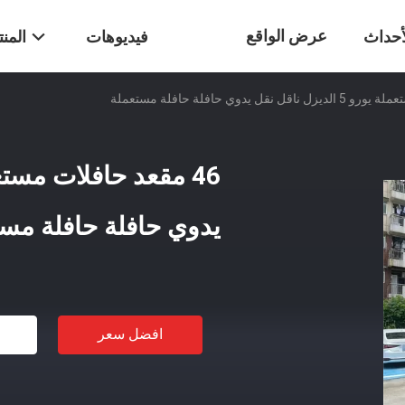
عرض الواقع
أحداث
فيديوهات
المن
الافتراضي
يدوي حافلة حافلة مست
افضل سعر